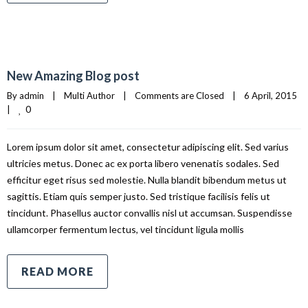
New Amazing Blog post
By 
admin
|
Multi Author
|
Comments are Closed
|
6 April, 2015    
0
|
Lorem ipsum dolor sit amet, consectetur adipiscing elit. Sed varius
ultricies metus. Donec ac ex porta libero venenatis sodales. Sed
efficitur eget risus sed molestie. Nulla blandit bibendum metus ut
sagittis. Etiam quis semper justo. Sed tristique facilisis felis ut
tincidunt. Phasellus auctor convallis nisl ut accumsan. Suspendisse
ullamcorper fermentum lectus, vel tincidunt ligula mollis
READ MORE