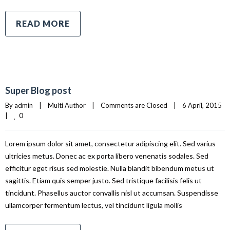
READ MORE
Super Blog post
By 
admin
|
Multi Author
|
Comments are Closed
|
6 April, 2015    
0
|
Lorem ipsum dolor sit amet, consectetur adipiscing elit. Sed varius
ultricies metus. Donec ac ex porta libero venenatis sodales. Sed
efficitur eget risus sed molestie. Nulla blandit bibendum metus ut
sagittis. Etiam quis semper justo. Sed tristique facilisis felis ut
tincidunt. Phasellus auctor convallis nisl ut accumsan. Suspendisse
ullamcorper fermentum lectus, vel tincidunt ligula mollis