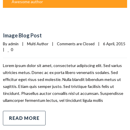
Awesome author
Image Blog Post
By 
admin
|
Multi Author
|
Comments are Closed
|
6 April, 2015    
0
|
Lorem ipsum dolor sit amet, consectetur adipiscing elit. Sed varius
ultricies metus. Donec ac ex porta libero venenatis sodales. Sed
efficitur eget risus sed molestie. Nulla blandit bibendum metus ut
sagittis. Etiam quis semper justo. Sed tristique facilisis felis ut
tincidunt. Phasellus auctor convallis nisl ut accumsan. Suspendisse
ullamcorper fermentum lectus, vel tincidunt ligula mollis
READ MORE