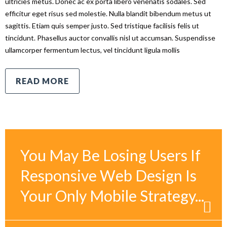
ultricies metus. Donec ac ex porta libero venenatis sodales. Sed
efficitur eget risus sed molestie. Nulla blandit bibendum metus ut
sagittis. Etiam quis semper justo. Sed tristique facilisis felis ut
tincidunt. Phasellus auctor convallis nisl ut accumsan. Suspendisse
ullamcorper fermentum lectus, vel tincidunt ligula mollis
READ MORE
You May Be Losing Users If
Responsive Web Design Is
Your Only Mobile Strategy...