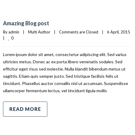
Amazing Blog post
By 
admin
|
Multi Author
|
Comments are Closed
|
6 April, 2015    
0
|
Lorem ipsum dolor sit amet, consectetur adipiscing elit. Sed varius
ultricies metus. Donec ac ex porta libero venenatis sodales. Sed
efficitur eget risus sed molestie. Nulla blandit bibendum metus ut
sagittis. Etiam quis semper justo. Sed tristique facilisis felis ut
tincidunt. Phasellus auctor convallis nisl ut accumsan. Suspendisse
ullamcorper fermentum lectus, vel tincidunt ligula mollis
READ MORE