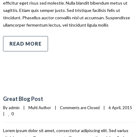
efficitur eget risus sed molestie. Nulla blandit bibendum metus ut
sagittis. Etiam quis semper justo. Sed tristique facilisis felis ut
tincidunt. Phasellus auctor convallis nisl ut accumsan. Suspendisse
ullamcorper fermentum lectus, vel tincidunt ligula mollis
READ MORE
Great Blog Post
By 
admin
|
Multi Author
|
Comments are Closed
|
6 April, 2015    
0
|
Lorem ipsum dolor sit amet, consectetur adipiscing elit. Sed varius