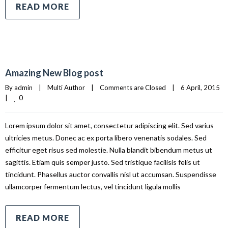
READ MORE
Amazing New Blog post
By 
admin
|
Multi Author
|
Comments are Closed
|
6 April, 2015    
0
|
Lorem ipsum dolor sit amet, consectetur adipiscing elit. Sed varius
ultricies metus. Donec ac ex porta libero venenatis sodales. Sed
efficitur eget risus sed molestie. Nulla blandit bibendum metus ut
sagittis. Etiam quis semper justo. Sed tristique facilisis felis ut
tincidunt. Phasellus auctor convallis nisl ut accumsan. Suspendisse
ullamcorper fermentum lectus, vel tincidunt ligula mollis
READ MORE