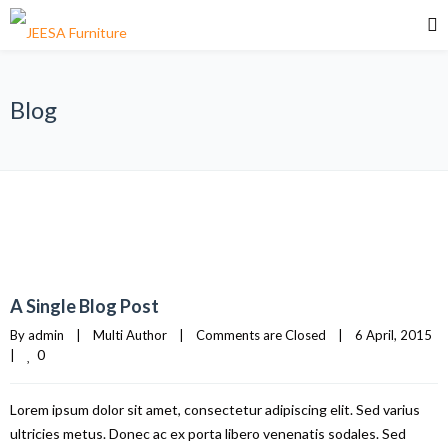
Blog
A Single Blog Post
By 
admin
|
Multi Author
|
Comments are Closed
|
6 April, 2015    
0
|
Lorem ipsum dolor sit amet, consectetur adipiscing elit. Sed varius
ultricies metus. Donec ac ex porta libero venenatis sodales. Sed