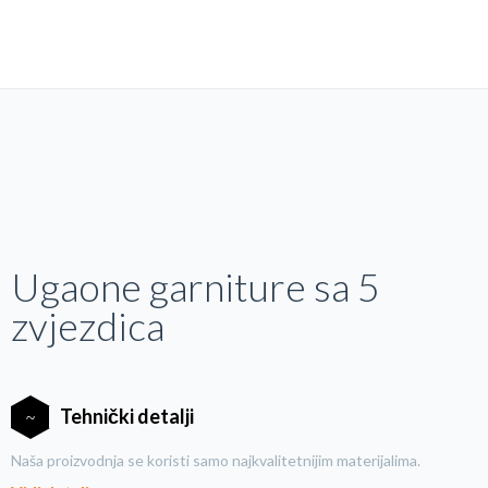
Ugaone garniture sa 5
zvjezdica
Tehnički detalji
Naša proizvodnja se koristi samo najkvalitetnijim materijalima.