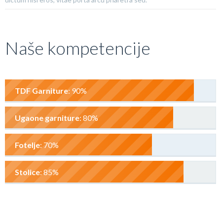
Naše kompetencije
TDF Garniture
: 90%
Ugaone garniture
: 80%
Fotelje
: 70%
Stolice
: 85%