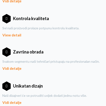
Vidi detalje
Kontrola kvaliteta
Svi naši proizvodi prolaze potpunu kontrolu kvaliteta.
View detail
Završna obrada
Svakom segmentu naši tehničari pristupaju na profesionalan način.
Vidi detalje
Unikatan dizajn
Naši dizajneri će se potruditi uvijek dodati jednu notu više.
Vidi detalje