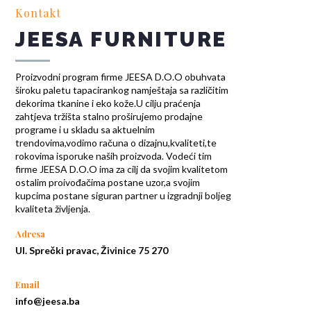
Kontakt
JEESA FURNITURE
Proizvodni program firme JEESA D.O.O obuhvata
široku paletu tapacirankog namještaja sa različitim
dekorima tkanine i eko kože.U cilju praćenja
zahtjeva tržišta stalno proširujemo prodajne
programe i u skladu sa aktuelnim
trendovima,vodimo računa o dizajnu,kvaliteti,te
rokovima isporuke naših proizvoda. Vodeći tim
firme JEESA D.O.O ima za cilj da svojim kvalitetom
ostalim proivođačima postane uzor,a svojim
kupcima postane siguran partner u izgradnji boljeg
kvaliteta življenja.
Adresa
Ul. Sprečki pravac, Živinice 75 270
Email
info@jeesa.ba