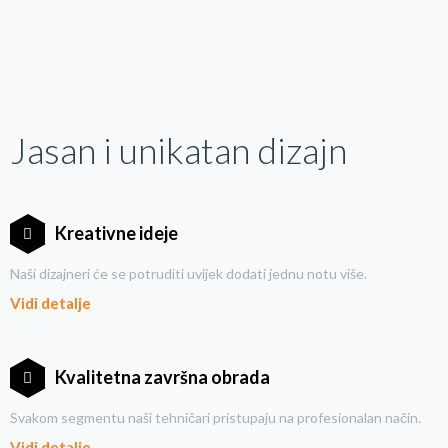
Jasan i unikatan dizajn
Kreativne ideje
Naši dizajneri će se potruditi uvijek dodati jednu notu više.
Vidi detalje
Kvalitetna završna obrada
Svakom segmentu naši tehničari pristupaju na profesionalan način.
Vidi detalje