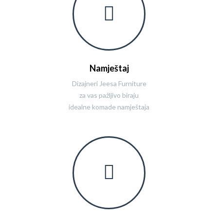
Namještaj
Dizajneri Jeesa Furniture
za vas pažljivo biraju
idealne komade namještaja