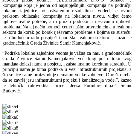
kompanija koja je jedna od najsupješnijih kompanija na području
lokalne zajednice po ostvarenim rezultatima. Vodeći se ovom
praksom obilazaka kompanija na lokalnom nivou, vidjet ćemo
njihove realne potrebe, ali i pružiti podršku u rješavanju njihovih
problema. Na taj način pomoći ćemo našim privrednicima u realnom
sektoru da korak po korak rješavamo probleme s kojima se susreću,
te u budućem radu pospiješiti podršku realnom sektoru.”, kazao je
gradonačelnik Grada Živinice Samir Kamenjaković.
”Podrška lokalne zajednice veoma je važna za nas, a gradonačelnik
Grada Živinice Samir Kamenjaković već drugi put u toku svog
mandata dolazi nama u posjetu, i zaista imamo korektnu saradnju. U
principu nama je bitna podrška u vezi infrastrukturnih projekata, a
što se tiče same proizvodnje nemamo velike zahtjeve. Ono što treba
da se završi jesu infrastrukturni projekti i kanalizacija vode.”, kazao
je tehnički rukovodilac firme ”Jeesa Furniture d.o.o” Semir
Butković.