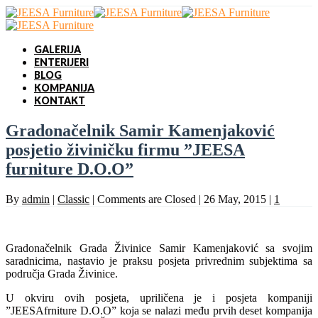
GALERIJA
ENTERIJERI
BLOG
KOMPANIJA
KONTAKT
Gradonačelnik Samir Kamenjaković
posjetio živiničku firmu ”JEESA
furniture D.O.O”
By
admin
|
Classic
|
Comments are Closed
|
26 May, 2015
|
1
Gradonačelnik Grada Živinice Samir Kamenjaković sa svojim
saradnicima, nastavio je praksu posjeta privrednim subjektima sa
područja Grada Živinice.
U okviru ovih posjeta, upriličena je i posjeta kompaniji
”JEESAfrniture D.O.O” koja se nalazi među prvih deset kompanija