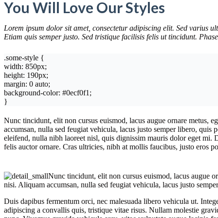
You Will Love Our Styles
Lorem ipsum dolor sit amet, consectetur adipiscing elit. Sed varius ult
Etiam quis semper justo. Sed tristique facilisis felis ut tincidunt. Ph
.some-style {
width: 850px;
height: 190px;
margin: 0 auto;
background-color: #0ecf0f1;
}
Nunc tincidunt, elit non cursus euismod, lacus augue ornare metus, ege
accumsan, nulla sed feugiat vehicula, lacus justo semper libero, quis p
eleifend, nulla nibh laoreet nisl, quis dignissim mauris dolor eget mi. 
felis auctor ornare. Cras ultricies, nibh at mollis faucibus, justo eros 
Nunc tincidunt, elit non cursus euismod, lacus augue or
nisi. Aliquam accumsan, nulla sed feugiat vehicula, lacus justo semper li
Duis dapibus fermentum orci, nec malesuada libero vehicula ut. Integer
adipiscing a convallis quis, tristique vitae risus. Nullam molestie gravid