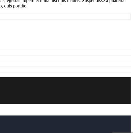
s, egestas imperdiet nulla nisl quis mauris. Suspendisse a pharetra
, quis porttito.