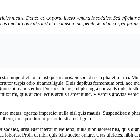
ricies metus. Donec ac ex porta libero venenatis sodales. Sed efficitur 
asellus auctor convallis nisl ut accumsan. Suspendisse ullamcorper ferment
stas imperdiet nulla nisl quis mauris. Suspendisse a pharetra urna. Mor
orttitor turpis odio sit amet ligula. Duis dapibus fermentum orci, nec ma
Donec at mauris enim. Duis nisi tellus, adipiscing a convallis quis, tristi
porttitor mi, quis auctor lectus arcu sit amet nunc. Vivamus gravida vehic
nare metus, egestas imperdiet nulla nisl quis mauris. Suspendisse a phar
bero, quis porttitor turpis odio sit amet ligula.
 sodales, urna eget interdum eleifend, nulla nibh laoreet nisl, quis dign
a lobortis. Proin ut nibh quis felis auctor ornare. Cras ultricies, nibh at 