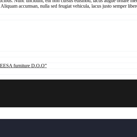
cibus. Nunc tincidunt, elit non cursus euismod, lacus augue ornare metu
 Aliquam accumsan, nulla sed feugiat vehicula, lacus justo semper libero
”JEESA furniture D.O.O”