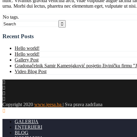
nunc. Vivamus gravida vehicula arcu, vitae vulputate augue lacinia fau
urna. Morbi dui lectus, pharetra nec elementum eget, vulputate ut nisi.
No tags.
Recent Posts
Hello world!
Hello world!
Gallery Post
Gradonačelnik Samir Kamenjaković posjetio živiničku firmu 
Video Blog Post
Copyright 2020
www.jeesa.ba
| Sva prava zadržana
GALERIJA
ENTERIJERI
BLOG