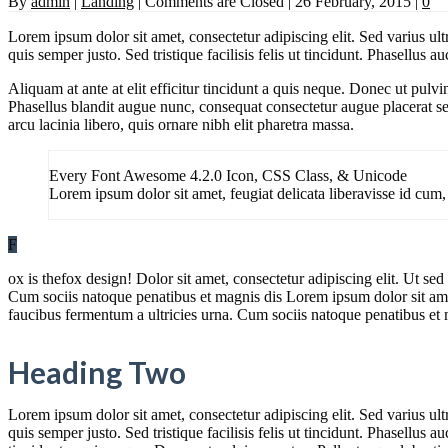
By
admin
|
Landing
|
Comments are Closed
|
26 February, 2015
|
0
Lorem ipsum dolor sit amet, consectetur adipiscing elit. Sed varius ult
quis semper justo. Sed tristique facilisis felis ut tincidunt. Phasellus
Aliquam at ante at elit efficitur tincidunt a quis neque. Donec ut pulv
Phasellus blandit augue nunc, consequat consectetur augue placerat se
arcu lacinia libero, quis ornare nibh elit pharetra massa.
Every Font Awesome 4.2.0 Icon, CSS Class, & Unicode
Lorem ipsum dolor sit amet, feugiat delicata liberavisse id cum,
F
ox is thefox design! Dolor sit amet, consectetur adipiscing elit. Ut se
Cum sociis natoque penatibus et magnis dis Lorem ipsum dolor sit amet,
faucibus fermentum a ultricies urna. Cum sociis natoque penatibus et m
Heading Two
Lorem ipsum dolor sit amet, consectetur adipiscing elit. Sed varius ult
quis semper justo. Sed tristique facilisis felis ut tincidunt. Phasellus 