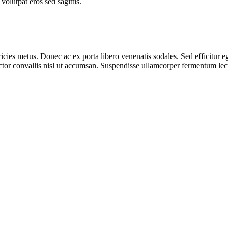
volutpat eros sed sagittis.
ricies metus. Donec ac ex porta libero venenatis sodales. Sed efficitur e
 auctor convallis nisl ut accumsan. Suspendisse ullamcorper fermentum lectu