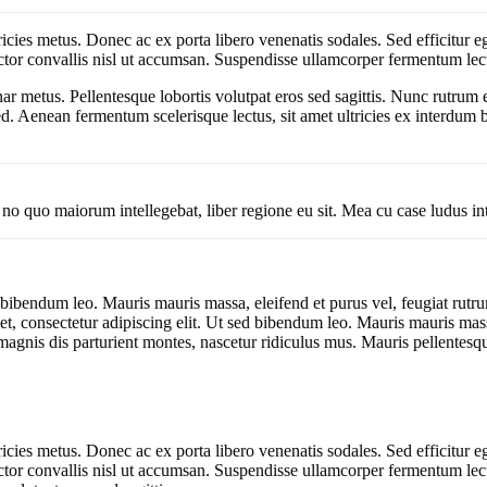
ricies metus. Donec ac ex porta libero venenatis sodales. Sed efficitur e
 auctor convallis nisl ut accumsan. Suspendisse ullamcorper fermentum lectu
inar metus. Pellentesque lobortis volutpat eros sed sagittis. Nunc rutrum
d. Aenean fermentum scelerisque lectus, sit amet ultricies ex interdum
 no quo maiorum intellegebat, liber regione eu sit. Mea cu case ludus in
d bibendum leo. Mauris mauris massa, eleifend et purus vel, feugiat rutru
 consectetur adipiscing elit. Ut sed bibendum leo. Mauris mauris massa,
agnis dis parturient montes, nascetur ridiculus mus. Mauris pellentesqu
ricies metus. Donec ac ex porta libero venenatis sodales. Sed efficitur e
auctor convallis nisl ut accumsan. Suspendisse ullamcorper fermentum lectus