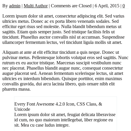
By
admin
|
Multi Author
|
Comments are Closed
|
6 April, 2015
|
0
Lorem ipsum dolor sit amet, consectetur adipiscing elit. Sed varius
ultricies metus. Donec ac ex porta libero venenatis sodales. Sed
efficitur eget risus sed molestie. Nulla blandit bibendum metus ut
sagittis. Etiam quis semper justo. Sed tristique facilisis felis ut
tincidunt. Phasellus auctor convallis nisl ut accumsan. Suspendisse
ullamcorper fermentum lectus, vel tincidunt ligula mollis sit amet.
Aliquam at ante at elit efficitur tincidunt a quis neque. Donec ut
pulvinar metus. Pellentesque lobortis volutpat eros sed sagittis. Nunc
rutrum ex eu auctor tristique. Maecenas suscipit vestibulum nunc
nec placerat. Phasellus blandit augue nunc, consequat consectetur
augue placerat sed. Aenean fermentum scelerisque lectus, sit amet
ultricies ex interdum bibendum. Quisque porttitor, enim maximus
convallis gravida, dui arcu lacinia libero, quis ornare nibh elit
pharetra massa.
Every Font Awesome 4.2.0 Icon, CSS Class, &
Unicode
Lorem ipsum dolor sit amet, feugiat delicata liberavisse
id cum, no quo maiorum intellegebat, liber regione eu
sit. Mea cu case ludus integre.