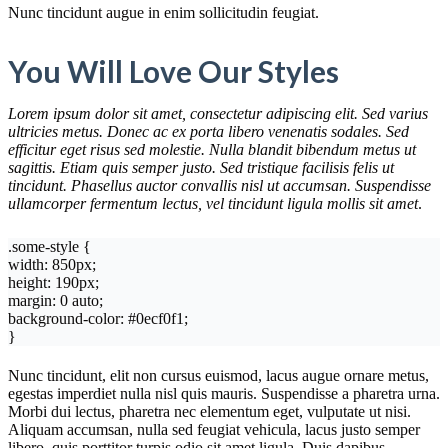
Nunc tincidunt augue in enim sollicitudin feugiat.
You Will Love Our Styles
Lorem ipsum dolor sit amet, consectetur adipiscing elit. Sed varius
ultricies metus. Donec ac ex porta libero venenatis sodales. Sed
efficitur eget risus sed molestie. Nulla blandit bibendum metus ut
sagittis. Etiam quis semper justo. Sed tristique facilisis felis ut
tincidunt. Phasellus auctor convallis nisl ut accumsan. Suspendisse
ullamcorper fermentum lectus, vel tincidunt ligula mollis sit amet
.
.some-style {
width: 850px;
height: 190px;
margin: 0 auto;
background-color: #0ecf0f1;
}
Nunc tincidunt, elit non cursus euismod, lacus augue ornare metus,
egestas imperdiet nulla nisl quis mauris. Suspendisse a pharetra urna.
Morbi dui lectus, pharetra nec elementum eget, vulputate ut nisi.
Aliquam accumsan, nulla sed feugiat vehicula, lacus justo semper
libero, quis porttitor turpis odio sit amet ligula. Duis dapibus