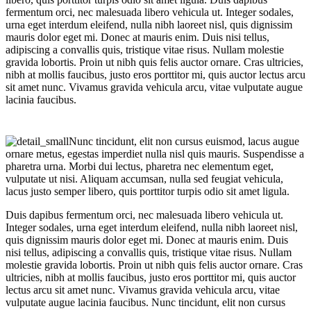
fermentum orci, nec malesuada libero vehicula ut. Integer sodales,
urna eget interdum eleifend, nulla nibh laoreet nisl, quis dignissim
mauris dolor eget mi. Donec at mauris enim. Duis nisi tellus,
adipiscing a convallis quis, tristique vitae risus. Nullam molestie
gravida lobortis. Proin ut nibh quis felis auctor ornare. Cras ultricies,
nibh at mollis faucibus, justo eros porttitor mi, quis auctor lectus arcu
sit amet nunc. Vivamus gravida vehicula arcu, vitae vulputate augue
lacinia faucibus.
Nunc tincidunt, elit non cursus euismod, lacus augue
ornare metus, egestas imperdiet nulla nisl quis mauris. Suspendisse a
pharetra urna. Morbi dui lectus, pharetra nec elementum eget,
vulputate ut nisi. Aliquam accumsan, nulla sed feugiat vehicula,
lacus justo semper libero, quis porttitor turpis odio sit amet ligula.
Duis dapibus fermentum orci, nec malesuada libero vehicula ut.
Integer sodales, urna eget interdum eleifend, nulla nibh laoreet nisl,
quis dignissim mauris dolor eget mi. Donec at mauris enim. Duis
nisi tellus, adipiscing a convallis quis, tristique vitae risus. Nullam
molestie gravida lobortis. Proin ut nibh quis felis auctor ornare. Cras
ultricies, nibh at mollis faucibus, justo eros porttitor mi, quis auctor
lectus arcu sit amet nunc. Vivamus gravida vehicula arcu, vitae
vulputate augue lacinia faucibus. Nunc tincidunt, elit non cursus