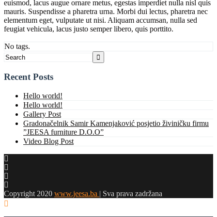
euismod, lacus augue ornare metus, egestas imperdiet nulla nisl quis
mauris. Suspendisse a pharetra urna. Morbi dui lectus, pharetra nec
elementum eget, vulputate ut nisi. Aliquam accumsan, nulla sed
feugiat vehicula, lacus justo semper libero, quis porttito.
No tags.
Recent Posts
Hello world!
Hello world!
Gallery Post
Gradonačelnik Samir Kamenjaković posjetio živiničku firmu
”JEESA furniture D.O.O”
Video Blog Post
Copyright 2020
www.jeesa.ba
| Sva prava zadržana