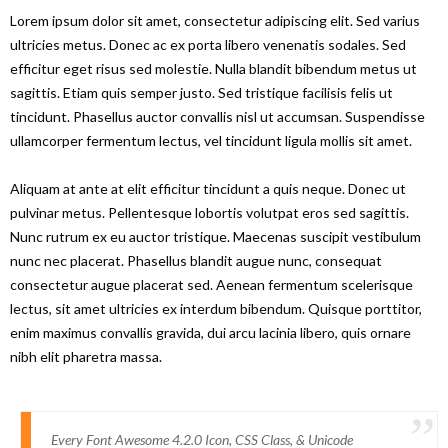
Lorem ipsum dolor sit amet, consectetur adipiscing elit. Sed varius
ultricies metus. Donec ac ex porta libero venenatis sodales. Sed
efficitur eget risus sed molestie. Nulla blandit bibendum metus ut
sagittis. Etiam quis semper justo. Sed tristique facilisis felis ut
tincidunt. Phasellus auctor convallis nisl ut accumsan. Suspendisse
ullamcorper fermentum lectus, vel tincidunt ligula mollis sit amet.
Aliquam at ante at elit efficitur tincidunt a quis neque. Donec ut
pulvinar metus. Pellentesque lobortis volutpat eros sed sagittis.
Nunc rutrum ex eu auctor tristique. Maecenas suscipit vestibulum
nunc nec placerat. Phasellus blandit augue nunc, consequat
consectetur augue placerat sed. Aenean fermentum scelerisque
lectus, sit amet ultricies ex interdum bibendum. Quisque porttitor,
enim maximus convallis gravida, dui arcu lacinia libero, quis ornare
nibh elit pharetra massa.
Every Font Awesome 4.2.0 Icon, CSS Class, & Unicode