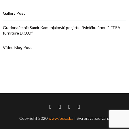
Gallery Post
Gradonačelnik Samir Kamenjaković posjetio živiničku firmu ”JEESA
furniture D.O.O”
Video Blog Post
Copyright 2020
www.jeesa.ba
| Sva prava zadržana