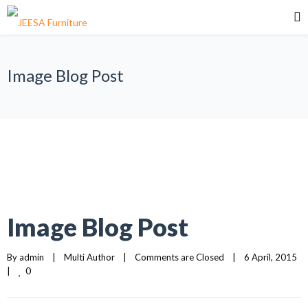
Image Blog Post
Image Blog Post
By 
admin
|
Multi Author
|
Comments are Closed
|
6 April, 2015    
0
|