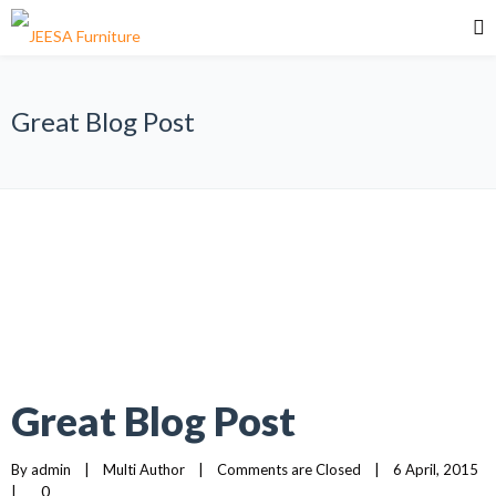
Great Blog Post
Great Blog Post
By 
admin
|
Multi Author
|
Comments are Closed
|
6 April, 2015    
0
|